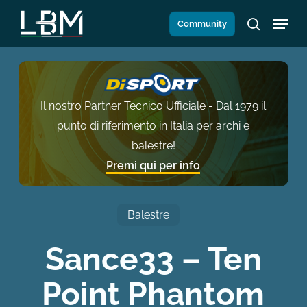
Salta
Menu
Community
al
search
contenuto
principale
Il nostro Partner Tecnico Ufficiale - Dal 1979 il
punto di riferimento in Italia per archi e
balestre!
Premi qui per info
Balestre
Sance33 – Ten
Point Phantom