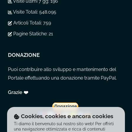
Visite ultimi 7 gg:
196
Visite Totali:
548.095
Articoli Totali:
759
Pagine Statiche:
21
DONAZIONE
Puoi contribuire allo sviluppo e mantenimento del
Portale effettuando una donazione tramite PayPal.
Grazie ❤️
Cookies, cookies e ancora cookies
Ti diamo il benvenuto sul nostro sito web! Per offrirti
una navigazione ottimizzata e ricca di contenuti