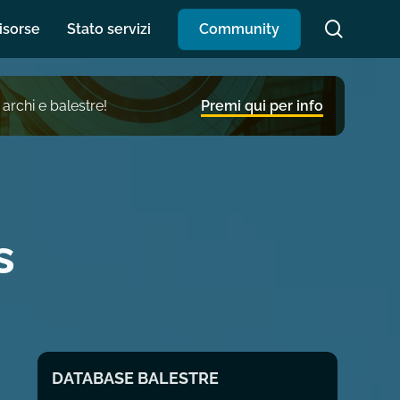
search
isorse
Stato servizi
C
o
m
m
u
n
i
t
y
 archi e balestre!
Premi qui per info
s
DATABASE BALESTRE