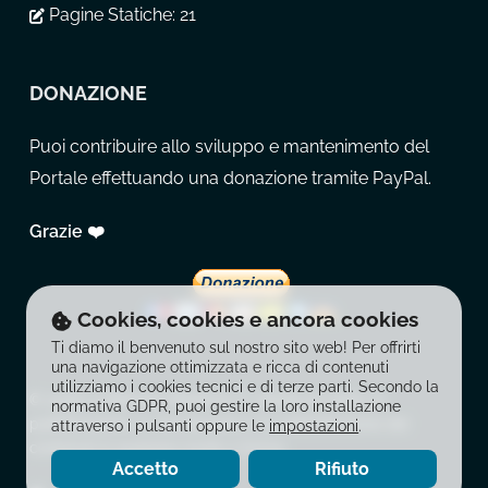
Pagine Statiche:
21
DONAZIONE
Puoi contribuire allo sviluppo e mantenimento del
Portale effettuando una donazione tramite PayPal.
Grazie ❤️
Cookies, cookies e ancora cookies
Ti diamo il benvenuto sul nostro sito web! Per offrirti
una navigazione ottimizzata e ricca di contenuti
utilizziamo i cookies tecnici e di terze parti. Secondo la
© 2026 La Balestra Moderna. È vietata la copia, la
normativa GDPR, puoi gestire la loro installazione
pubblicazione, la riproduzione e la redistribuzione dei
attraverso i pulsanti oppure le
impostazioni
.
contenuti in qualsiasi modo o forma.
Accetto
Rifiuto