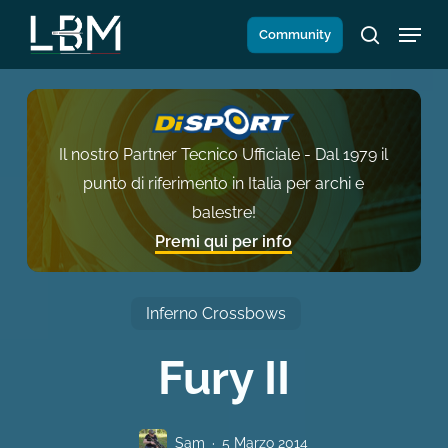
Salta
Menu
Community
al
search
contenuto
principale
Il nostro Partner Tecnico Ufficiale - Dal 1979 il
punto di riferimento in Italia per archi e
balestre!
Premi qui per info
Inferno Crossbows
Fury II
Sam
5 Marzo 2014