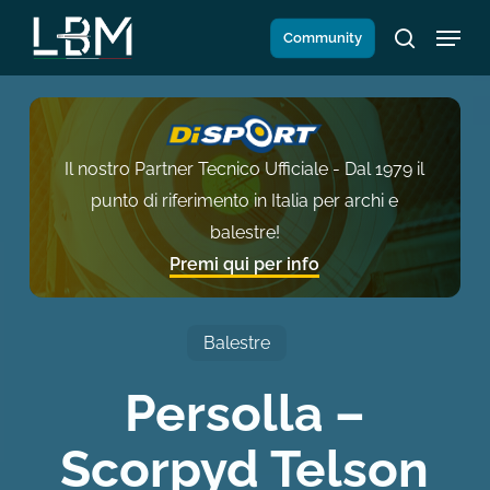
Salta
Menu
Community
al
search
contenuto
principale
Il nostro Partner Tecnico Ufficiale - Dal 1979 il
punto di riferimento in Italia per archi e
balestre!
Premi qui per info
Balestre
Persolla –
Scorpyd Telson