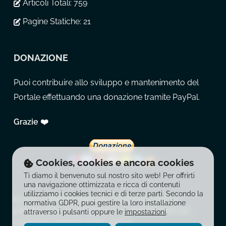
Articoli Totali:
759
Pagine Statiche:
21
DONAZIONE
Puoi contribuire allo sviluppo e mantenimento del
Portale effettuando una donazione tramite PayPal.
Grazie ❤️
Cookies, cookies e ancora cookies
Ti diamo il benvenuto sul nostro sito web! Per offrirti
una navigazione ottimizzata e ricca di contenuti
utilizziamo i cookies tecnici e di terze parti. Secondo la
© 2026 La Balestra Moderna. È vietata la copia, la
normativa GDPR, puoi gestire la loro installazione
pubblicazione, la riproduzione e la redistribuzione dei
attraverso i pulsanti oppure le
impostazioni
.
contenuti in qualsiasi modo o forma.