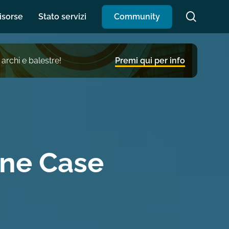
search
isorse
Stato servizi
C
o
m
m
u
n
i
t
y
 archi e balestre!
Premi qui per info
one Case