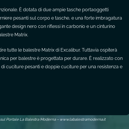
zionale. È dotata di due ampie tasche portaoggetti
cerniere pesanti sul corpo e tasche, e una forte imbragatura
gante design nero con riflessi in carbonio e un cinturino
alestre Matrix.
e tutte le balestre Matrix di Excalibur. Tuttavia ospiterà
ica per balestre è progettata per durare. È realizzato con
 di cuciture pesanti e doppie cuciture per una resistenza e
 sul Portale La Balestra Moderna – www.labalestramoderna.it