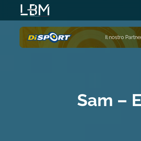
Salta
al
contenuto
principale
Il nostro Partner
Sam – E