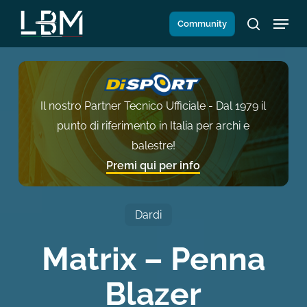
Salta
Menu
Community
al
search
contenuto
principale
Il nostro Partner Tecnico Ufficiale - Dal 1979 il
punto di riferimento in Italia per archi e
balestre!
Premi qui per info
Dardi
Matrix – Penna
Blazer