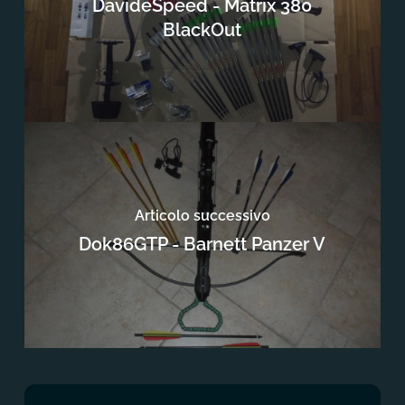
DavideSpeed - Matrix 380
BlackOut
Articolo successivo
Dok86GTP - Barnett Panzer V