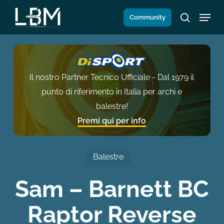
Salta
Menu
Community
al
search
contenuto
principale
Il nostro Partner Tecnico Ufficiale - Dal 1979 il
punto di riferimento in Italia per archi e
balestre!
Premi qui per info
Balestre
Sam – Barnett BC
Raptor Reverse