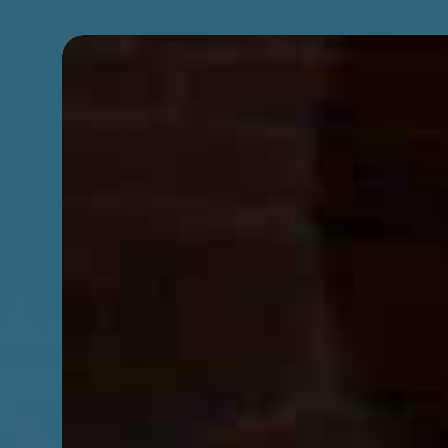
Premi INVIO per cercare o ESC per chiudere