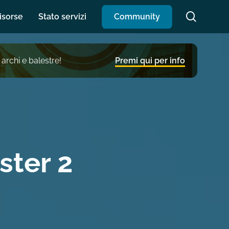
search
isorse
Stato servizi
C
o
m
m
u
n
i
t
y
 archi e balestre!
Premi qui per info
ster 2