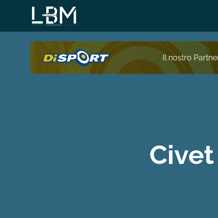
Salta
al
contenuto
principale
Il nostro Partner
Civet