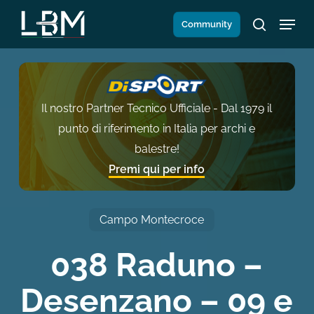
Salta
Menu
Community
al
search
contenuto
principale
Il nostro Partner Tecnico Ufficiale - Dal 1979 il
punto di riferimento in Italia per archi e
balestre!
Premi qui per info
Campo Montecroce
038 Raduno –
Desenzano – 09 e