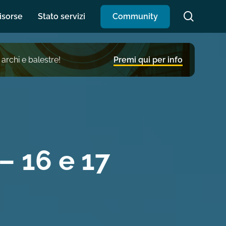
search
isorse
Stato servizi
C
o
m
m
u
n
i
t
y
 archi e balestre!
Premi qui per info
 16 e 17