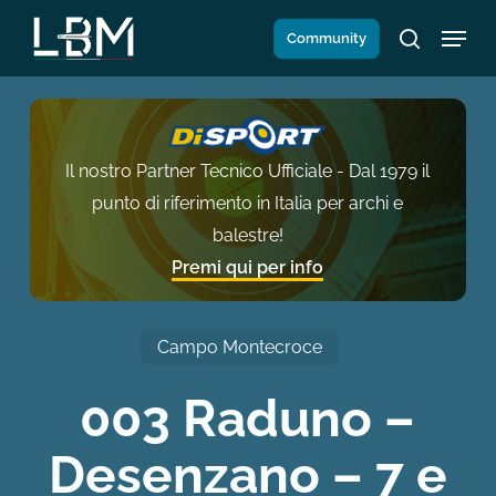
Salta
Menu
Community
al
search
contenuto
principale
Il nostro Partner Tecnico Ufficiale - Dal 1979 il
punto di riferimento in Italia per archi e
balestre!
Premi qui per info
Campo Montecroce
003 Raduno –
Desenzano – 7 e