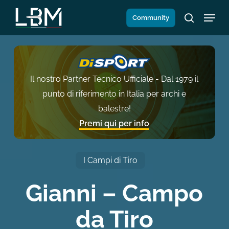
Salta
Menu
Community
al
search
contenuto
principale
Il nostro Partner Tecnico Ufficiale - Dal 1979 il
punto di riferimento in Italia per archi e
balestre!
Premi qui per info
I Campi di Tiro
Gianni – Campo
da Tiro