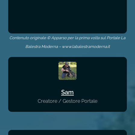
Contenuto originale © Apparso per la prima volta sul Portale La
Balestra Moderna – www.labalestramoderna.it
Sam
Creatore / Gestore Portale