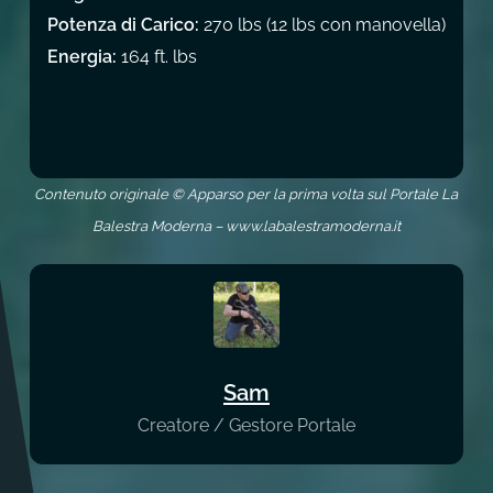
Potenza di Carico:
270 lbs (12 lbs con manovella)
Energia:
164 ft. lbs
Contenuto originale © Apparso per la prima volta sul Portale La
Balestra Moderna – www.labalestramoderna.it
Sam
Creatore / Gestore Portale