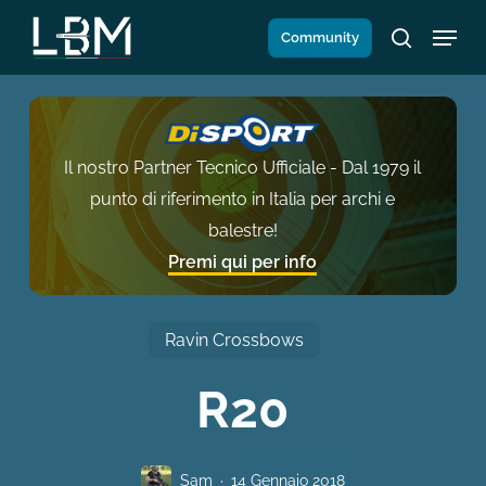
Salta
Menu
Community
al
search
contenuto
principale
Il nostro Partner Tecnico Ufficiale - Dal 1979 il
punto di riferimento in Italia per archi e
balestre!
Premi qui per info
Ravin Crossbows
R20
Sam
14 Gennaio 2018