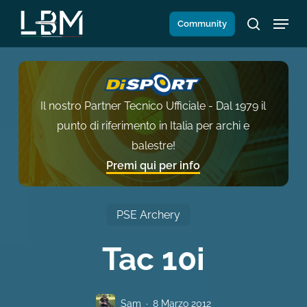
Salta
Menu
Community
al
search
contenuto
principale
Il nostro Partner Tecnico Ufficiale - Dal 1979 il
punto di riferimento in Italia per archi e
balestre!
Premi qui per info
PSE Archery
Tac 10i
Sam
8 Marzo 2012