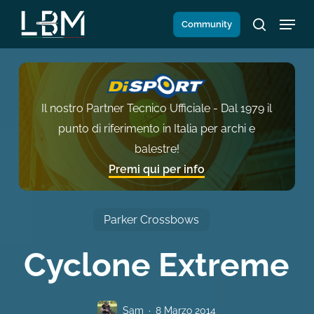
Salta
Menu
Community
al
search
contenuto
principale
Il nostro Partner Tecnico Ufficiale - Dal 1979 il
punto di riferimento in Italia per archi e
balestre!
Premi qui per info
Parker Crossbows
Cyclone Extreme
Sam
8 Marzo 2014