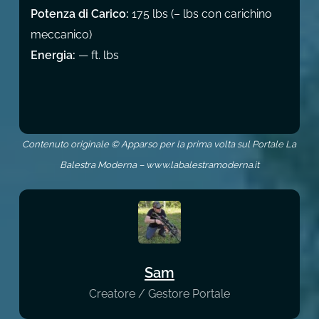
Potenza di Carico:
175 lbs (– lbs con carichino
meccanico)
Energia:
— ft. lbs
Contenuto originale © Apparso per la prima volta sul Portale La
Balestra Moderna – www.labalestramoderna.it
Sam
Creatore / Gestore Portale