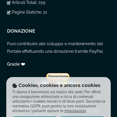
Articoli Totali:
759
Pagine Statiche:
21
DONAZIONE
Puoi contribuire allo sviluppo e mantenimento del
Portale effettuando una donazione tramite PayPal.
Grazie ❤️
Cookies, cookies e ancora cookies
Ti diamo il benvenuto sul nostro sito web! Per offrirti
una navigazione ottimizzata e ricca di contenuti
utilizziamo i cookies tecnici e di terze parti. Secondo la
© 2026 La Balestra Moderna. È vietata la copia, la
normativa GDPR, puoi gestire la loro installazione
pubblicazione, la riproduzione e la redistribuzione dei
attraverso i pulsanti oppure le
impostazioni
.
contenuti in qualsiasi modo o forma.