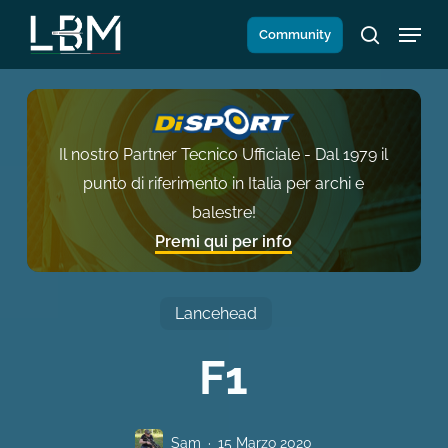
Salta
Menu
Community
al
search
contenuto
principale
Il nostro Partner Tecnico Ufficiale - Dal 1979 il
punto di riferimento in Italia per archi e
balestre!
Premi qui per info
Lancehead
F1
Sam
15 Marzo 2020