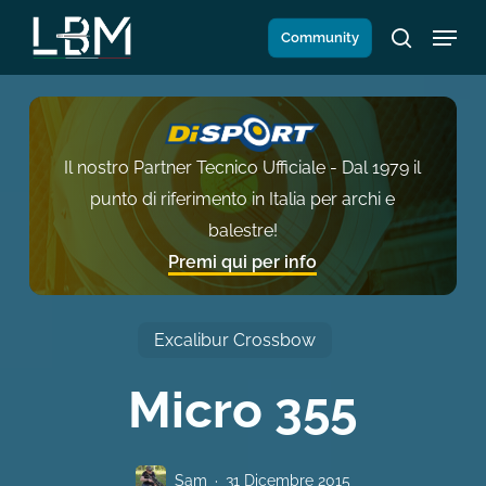
Salta
Menu
Community
al
search
contenuto
principale
Il nostro Partner Tecnico Ufficiale - Dal 1979 il
punto di riferimento in Italia per archi e
balestre!
Premi qui per info
Excalibur Crossbow
Micro 355
Sam
31 Dicembre 2015