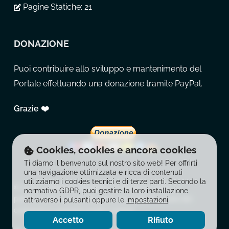
Pagine Statiche:
21
DONAZIONE
Puoi contribuire allo sviluppo e mantenimento del
Portale effettuando una donazione tramite PayPal.
Grazie ❤️
Cookies, cookies e ancora cookies
Ti diamo il benvenuto sul nostro sito web! Per offrirti
una navigazione ottimizzata e ricca di contenuti
utilizziamo i cookies tecnici e di terze parti. Secondo la
© 2026 La Balestra Moderna. È vietata la copia, la
normativa GDPR, puoi gestire la loro installazione
pubblicazione, la riproduzione e la redistribuzione dei
attraverso i pulsanti oppure le
impostazioni
.
contenuti in qualsiasi modo o forma.
Accetto
Rifiuto