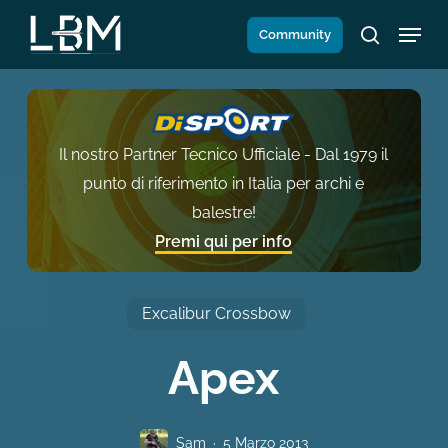
Salta
Menu
Community
al
search
contenuto
principale
Il nostro Partner Tecnico Ufficiale - Dal 1979 il
punto di riferimento in Italia per archi e
balestre!
Premi qui per info
Excalibur Crossbow
Apex
Sam
5 Marzo 2013