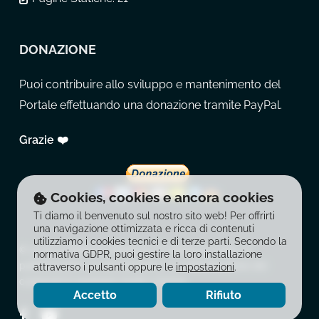
DONAZIONE
Puoi contribuire allo sviluppo e mantenimento del
Portale effettuando una donazione tramite PayPal.
Grazie ❤️
Cookies, cookies e ancora cookies
Ti diamo il benvenuto sul nostro sito web! Per offrirti
una navigazione ottimizzata e ricca di contenuti
utilizziamo i cookies tecnici e di terze parti. Secondo la
© 2026 La Balestra Moderna. È vietata la copia, la
normativa GDPR, puoi gestire la loro installazione
pubblicazione, la riproduzione e la redistribuzione dei
attraverso i pulsanti oppure le
impostazioni
.
contenuti in qualsiasi modo o forma.
Accetto
Rifiuto
facebook
youtube