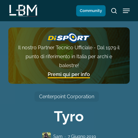
Salta
Menu
Community
al
search
contenuto
principale
Il nostro Partner Tecnico Ufficiale - Dal 1979 il
punto di riferimento in Italia per archi e
balestre!
Premi qui per info
Centerpoint Corporation
Tyro
Sam
7 Giugno 2019