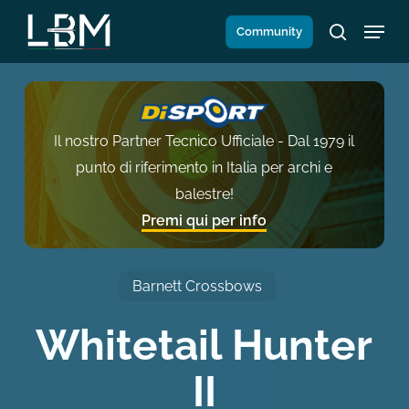
Salta
Menu
Community
al
search
contenuto
principale
Il nostro Partner Tecnico Ufficiale - Dal 1979 il
punto di riferimento in Italia per archi e
balestre!
Premi qui per info
Barnett Crossbows
Whitetail Hunter
II