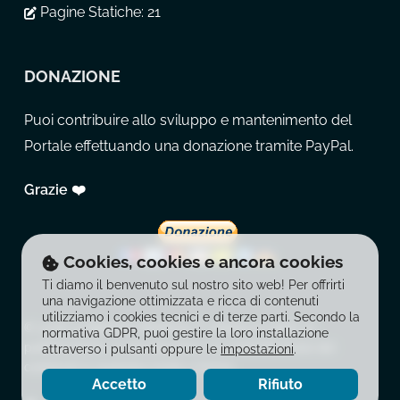
Pagine Statiche:
21
DONAZIONE
Puoi contribuire allo sviluppo e mantenimento del
Portale effettuando una donazione tramite PayPal.
Grazie ❤️
Cookies, cookies e ancora cookies
Ti diamo il benvenuto sul nostro sito web! Per offrirti
una navigazione ottimizzata e ricca di contenuti
utilizziamo i cookies tecnici e di terze parti. Secondo la
© 2026 La Balestra Moderna. È vietata la copia, la
normativa GDPR, puoi gestire la loro installazione
pubblicazione, la riproduzione e la redistribuzione dei
attraverso i pulsanti oppure le
impostazioni
.
contenuti in qualsiasi modo o forma.
Accetto
Rifiuto