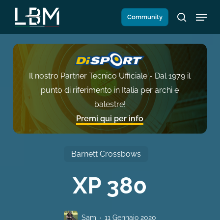
Salta
Menu
Community
al
search
contenuto
principale
Il nostro Partner Tecnico Ufficiale - Dal 1979 il
punto di riferimento in Italia per archi e
balestre!
Premi qui per info
Barnett Crossbows
XP 380
Sam
11 Gennaio 2020