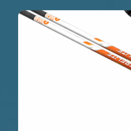
Premi INVIO per cercare o ESC per chiudere