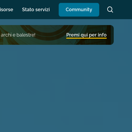
search
isorse
Stato servizi
C
o
m
m
u
n
i
t
y
 archi e balestre!
Premi qui per info