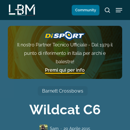
Salta
Menu
Community
al
search
contenuto
principale
Il nostro Partner Tecnico Ufficiale - Dal 1979 il
punto di riferimento in Italia per archi e
balestre!
Premi qui per info
Barnett Crossbows
Wildcat C6
Sam
20 Aprile 2015