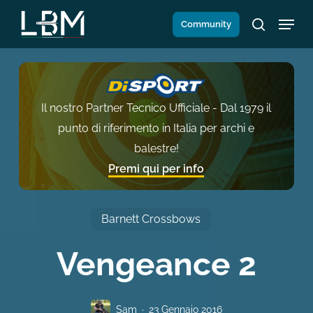
Salta
Menu
Community
al
search
contenuto
principale
Il nostro Partner Tecnico Ufficiale - Dal 1979 il
punto di riferimento in Italia per archi e
balestre!
Premi qui per info
Barnett Crossbows
Vengeance 2
Sam
23 Gennaio 2016