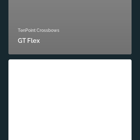
TenPoint Crossbows
GT Flex
Carbon
Xtra
CLS