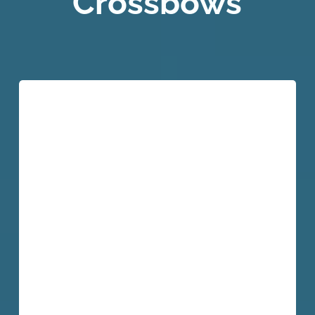
Crossbows
Stealth
SS