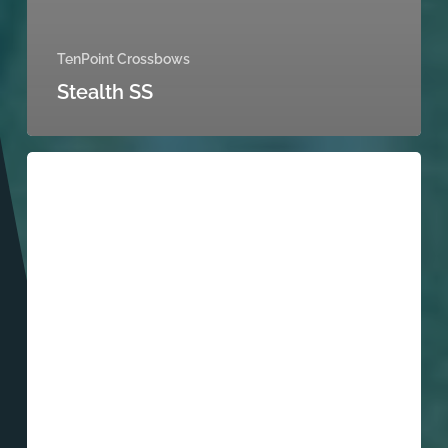
TenPoint Crossbows
Stealth SS
GT
Flex