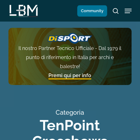
Salta
Menu
Community
al
search
contenuto
principale
Il nostro Partner Tecnico Ufficiale - Dal 1979 il
punto di riferimento in Italia per archi e
balestre!
Premi qui per info
Categoria
TenPoint